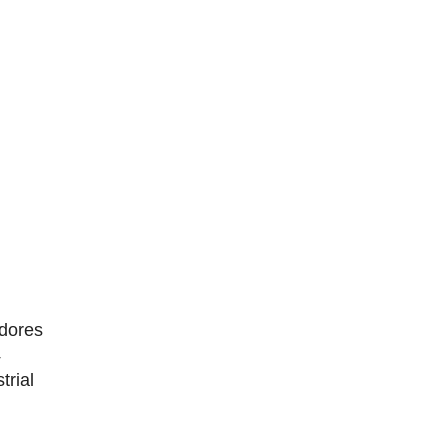
dores
4
trial