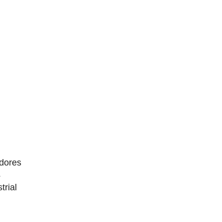
dores
4
trial