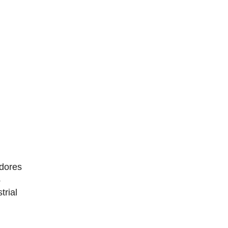
dores
4
trial