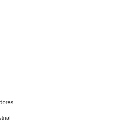
dores
4
trial