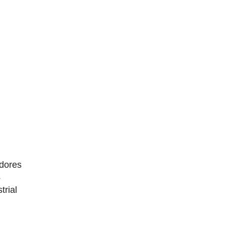
dores
4
trial