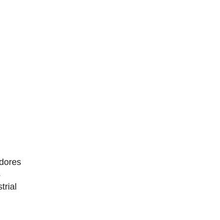
dores
4
trial