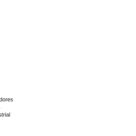
dores
4
trial