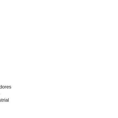
dores
4
trial