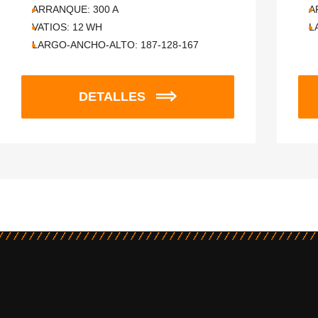
ARRANQUE:
300
A
A
VATIOS:
12
WH
L
LARGO-ANCHO-ALTO:
187-128-167
DETALLES