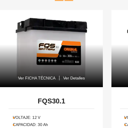
Ver FICHA TÉCNICA
Ver Detalles
FQS30.1
VOLTAJE:
12
V
V
CAPACIDAD:
30
Ah
C