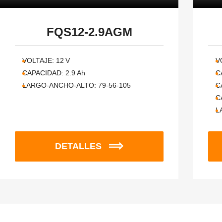
FQS12-2.9AGM
VOLTAJE:
12
V
V
CAPACIDAD:
2.9
Ah
C
LARGO-ANCHO-ALTO:
79-56-105
C
C
L
DETALLES