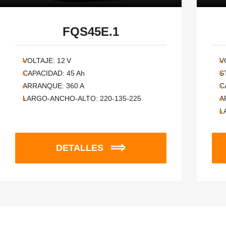
FQS45E.1
VOLTAJE:
12
V
V
CAPACIDAD:
45
Ah
S
ARRANQUE:
360
A
C
LARGO-ANCHO-ALTO:
220-135-225
A
L
DETALLES