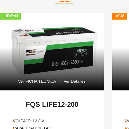
LiFePo4
AGM
Ver FICHA TÉCNICA
Ver Detalles
FQS LIFE12-200
VOLTAJE:
12.8
V
V
CAPACIDAD:
200
Ah
C