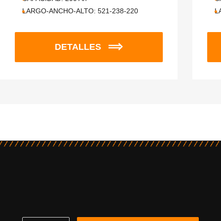
LARGO-ANCHO-ALTO:
521-238-220
L
DETALLES