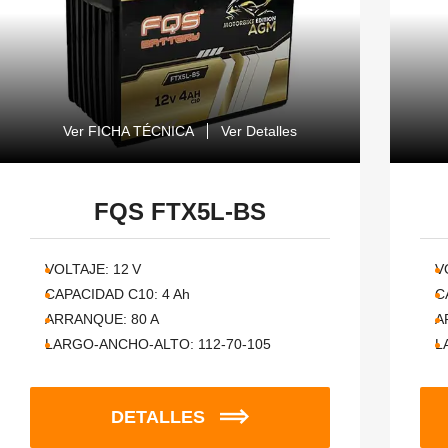
Ver FICHA TÉCNICA
Ver Detalles
FQS FTX5L-BS
VOLTAJE:
12
V
V
CAPACIDAD C10:
4
Ah
C
ARRANQUE:
80
A
A
LARGO-ANCHO-ALTO:
112-70-105
L
DETALLES