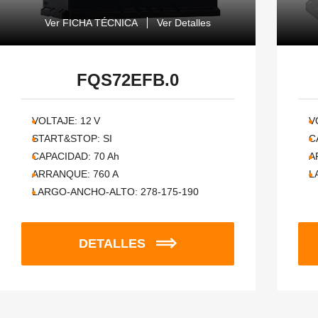
Ver FICHA TÉCNICA
Ver Detalles
FQS72EFB.0
VOLTAJE:
12
V
V
START&STOP:
SI
C
CAPACIDAD:
70
Ah
A
ARRANQUE:
760
A
L
LARGO-ANCHO-ALTO:
278-175-190
DETALLES