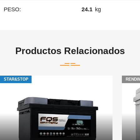
PESO:
24.1
kg
Productos Relacionados
STAR&STOP
RENDI