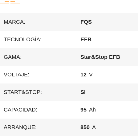
MARCA:
FQS
TECNOLOGÍA:
EFB
GAMA:
Star&Stop EFB
VOLTAJE:
12
V
START&STOP:
SI
CAPACIDAD:
95
Ah
ARRANQUE:
850
A