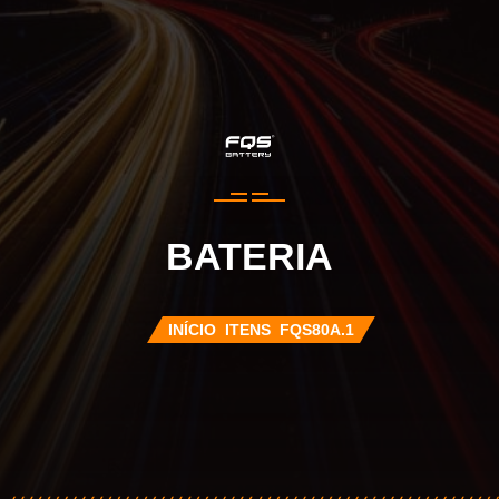
BATERIA
INÍCIO
ITENS
FQS80A.1