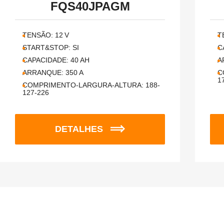
FQS40JPAGM
TENSÃO:
12
V
T
START&STOP:
SI
C
CAPACIDADE:
40
AH
A
ARRANQUE:
350
A
C
1
COMPRIMENTO-LARGURA-ALTURA:
188-
127-226
DETALHES