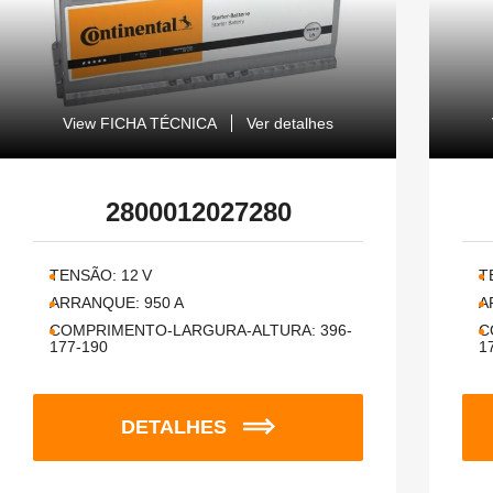
View FICHA TÉCNICA
Ver detalhes
2800012027280
TENSÃO:
12
V
T
ARRANQUE:
950
A
A
COMPRIMENTO-LARGURA-ALTURA:
396-
C
177-190
1
DETALHES