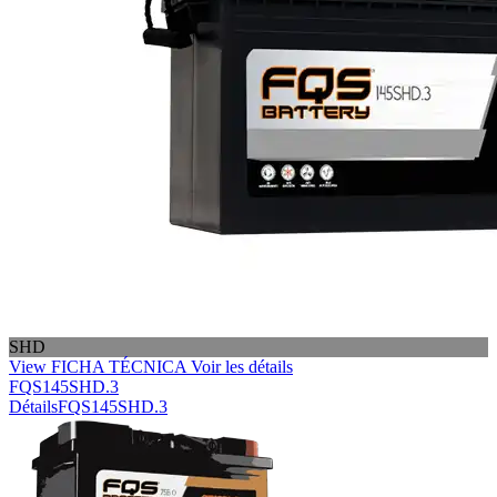
SHD
View FICHA TÉCNICA
Voir les détails
FQS145SHD.3
Détails
FQS145SHD.3