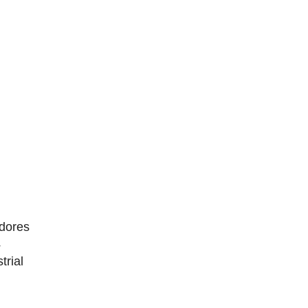
dores
4
trial