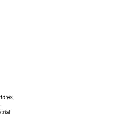
dores
4
trial