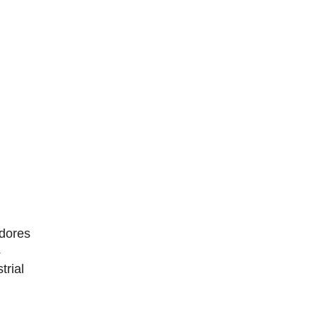
dores
4
trial