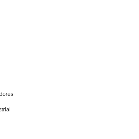
dores
4
trial