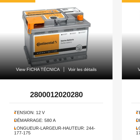
View FICHA TÉCNICA
Voir les détails
2800012020280
TENSION:
12
V
T
DÉMARRAGE:
580
A
D
LONGUEUR-LARGEUR-HAUTEUR:
244-
L
177-175
1