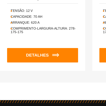
TENSÃO:
12
V
T
CAPACIDADE:
70
AH
C
ARRANQUE:
620
A
A
COMPRIMENTO-LARGURA-ALTURA:
278-
C
175-175
1
DETALHES