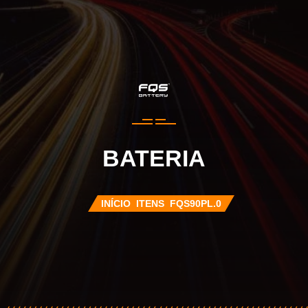
BATERIA
INÍCIO
ITENS
FQS90PL.0