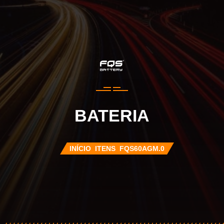
BATERIA
INÍCIO
ITENS
FQS60AGM.0