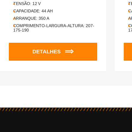
TENSÃO:
12
V
T
CAPACIDADE:
44
AH
C
ARRANQUE:
350
A
A
COMPRIMENTO-LARGURA-ALTURA:
207-
C
175-190
1
DETALHES