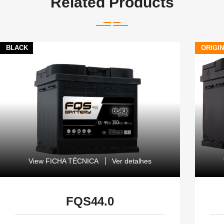
Related Products
BLACK
ORIGI
View FICHA TÉCNICA
Ver detalhes
FQS44.0