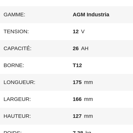
GAMME:
AGM Industria
TENSION:
12
V
CAPACITÉ:
26
AH
BORNE:
T12
LONGUEUR:
175
mm
LARGEUR:
166
mm
HAUTEUR:
127
mm
POIDS:
7.38
kg