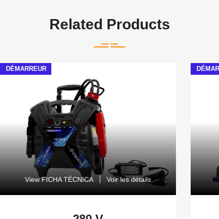
Related Products
DÉMARREUR
DÉMA
View FICHA TÉCNICA
Voir les détails
280 V