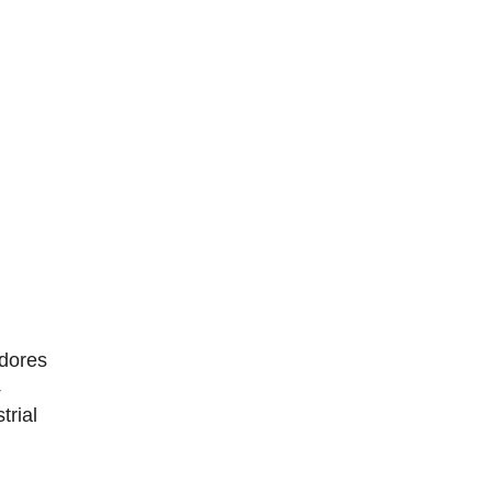
dores
4
trial