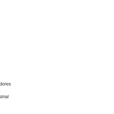
dores
4
trial