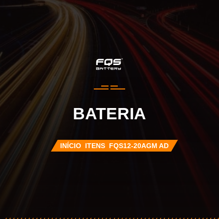
BATERIA
INÍCIO
ITENS
FQS12-20AGM AD