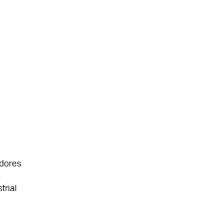
dores
4
trial