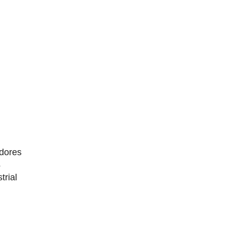
dores
4
trial