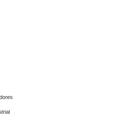
dores
4
trial