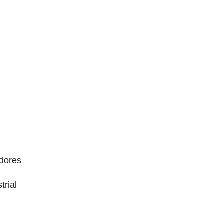
dores
4
trial