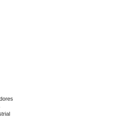
dores
4
trial