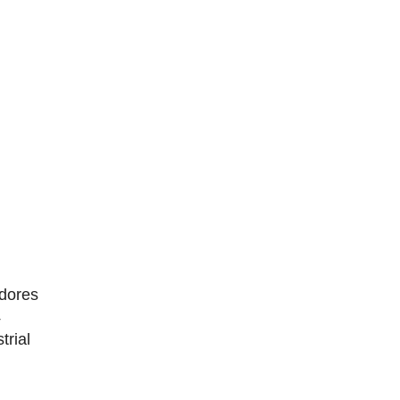
dores
4
trial