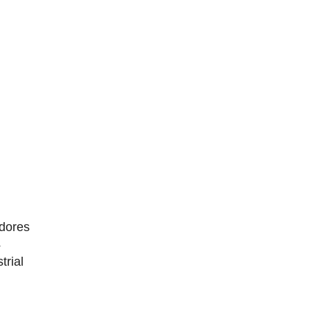
dores
4
trial