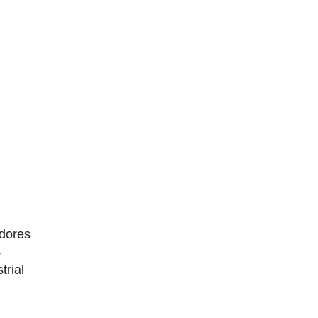
dores
4
trial