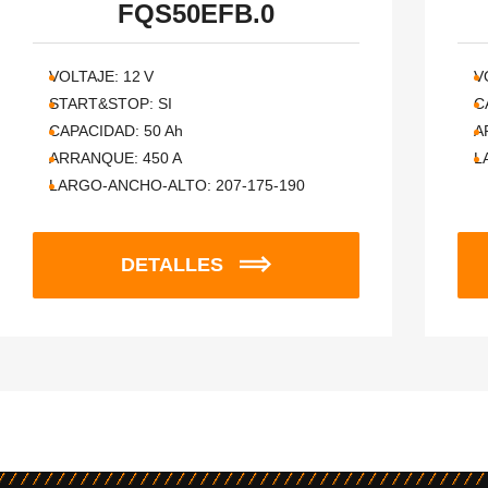
FQS50EFB.0
VOLTAJE:
12
V
V
START&STOP:
SI
C
CAPACIDAD:
50
Ah
A
ARRANQUE:
450
A
L
LARGO-ANCHO-ALTO:
207-175-190
DETALLES