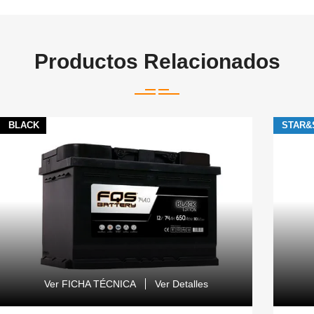
Productos Relacionados
BLACK
STAR&
Ver FICHA TÉCNICA
Ver Detalles