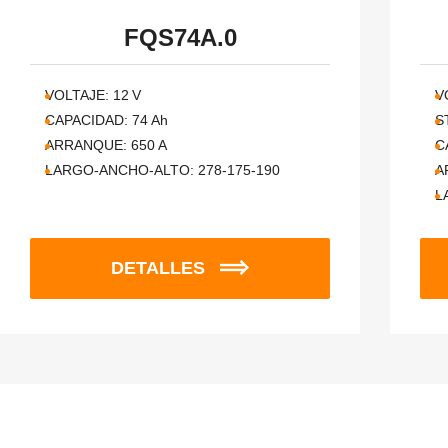
FQS74A.0
VOLTAJE:
12
V
V
CAPACIDAD:
74
Ah
S
ARRANQUE:
650
A
C
LARGO-ANCHO-ALTO:
278-175-190
A
L
DETALLES