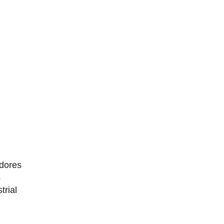
dores
4
trial