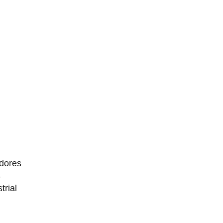
dores
4
trial