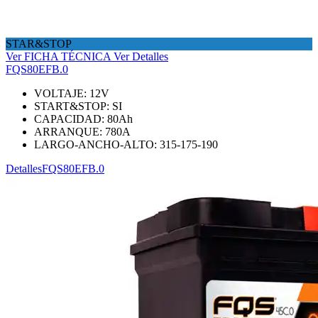
STAR&STOP
Ver FICHA TÉCNICA
Ver Detalles
FQS80EFB.0
VOLTAJE:
12
V
START&STOP:
SI
CAPACIDAD:
80
Ah
ARRANQUE:
780
A
LARGO-ANCHO-ALTO:
315-175-190
Detalles
FQS80EFB.0