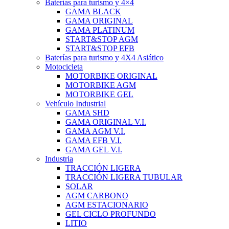
Baterías para turismo y 4×4
GAMA BLACK
GAMA ORIGINAL
GAMA PLATINUM
START&STOP AGM
START&STOP EFB
Baterías para turismo y 4X4 Asiático
Motocicleta
MOTORBIKE ORIGINAL
MOTORBIKE AGM
MOTORBIKE GEL
Vehículo Industrial
GAMA SHD
GAMA ORIGINAL V.I.
GAMA AGM V.I.
GAMA EFB V.I.
GAMA GEL V.I.
Industria
TRACCIÓN LIGERA
TRACCIÓN LIGERA TUBULAR
SOLAR
AGM CARBONO
AGM ESTACIONARIO
GEL CICLO PROFUNDO
LITIO