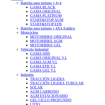
Baterías para turismo y 4×4
GAMA BLACK
GAMA ORIGINAL
GAMA PLATINUM
START&STOP AGM
START&STOP EFB
Baterías para turismo y 4X4 Asiático
Motocicleta
MOTORBIKE ORIGINAL
MOTORBIKE AGM
MOTORBIKE GEL
Vehículo Industrial
GAMA SHD
GAMA ORIGINAL V.I.
GAMA AGM V.I.
GAMA EFB V.I.
GAMA GEL V.I.
Industria
TRACCIÓN LIGERA
TRACCIÓN LIGERA TUBULAR
SOLAR
AGM CARBONO
AGM ESTACIONARIO
GEL CICLO PROFUNDO
LITIO