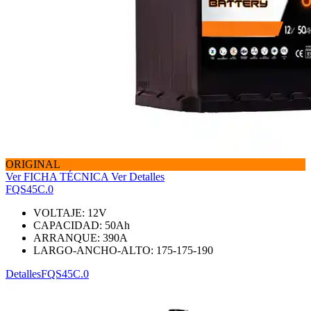
ORIGINAL
Ver FICHA TÉCNICA
Ver Detalles
FQS45C.0
VOLTAJE:
12
V
CAPACIDAD:
50
Ah
ARRANQUE:
390
A
LARGO-ANCHO-ALTO:
175-175-190
Detalles
FQS45C.0